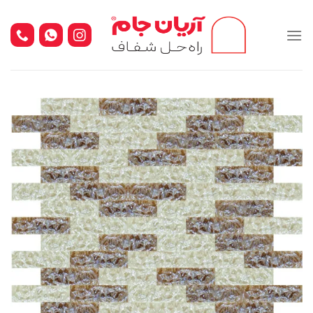
Ski
t
conten