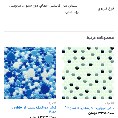
استخر, بین کابینتی, حمام, دور ستون, سرویس
نوع کاربری
بهداشتی
محصولات مرتبط
کلاسیک
کلاسیک
کاشی موزاییک شیشه ای peeble
کاشی موزاییک شیشه ای Ring 5010
2018
338,800
تومان
335,300
تومان