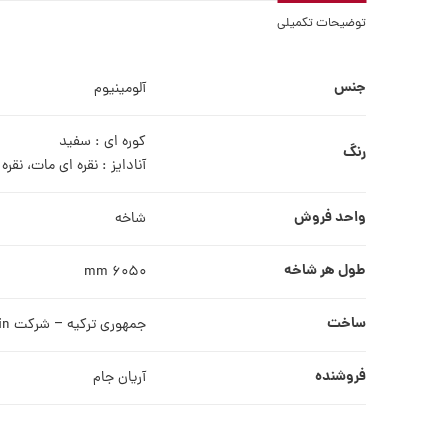
توضیحات تکمیلی
جنس
آلومینیوم
کوره ای : سفید
رنگ
آنادایز : نقره ای مات، نقر
واحد فروش
شاخه
طول هر شاخه
6050 mm
ساخت
جمهوری ترکیه – شرکت MakroWin
فروشنده
آریان جام