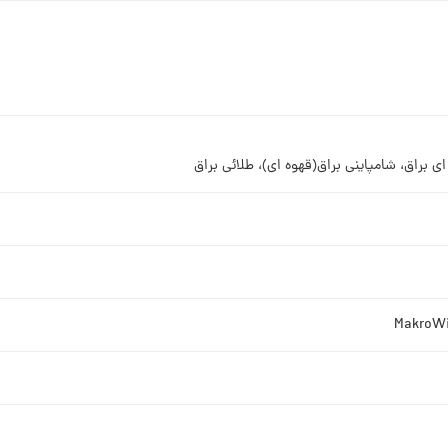
ه ای براق، شامپاینی براق(قهوه ای)، طلائی براق