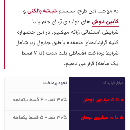
شیشه بالکنی
به موجب این طرح، سیستم
و
کابین دوش
های تولیدی آریان جام را با
شرایطی استثنائی ارائه میکنیم. در این جشنواره
کلیه قراردادهای منعقده را طبق جدول زیر شامل
شرایط پرداخت اقساطی بلند مدت (تا 7 قسط
یک ماهه) قرار می دهیم.
مبلغ قرارداد
نحوه پرداخت
0 تا 5 میلیون تومان
30% نقد + 4 قسط یکماهه
5 تا 10 میلیون تومان
30% نقد + 5 قسط یکماهه