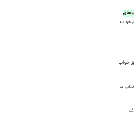
گ‌های
ق خواب
اق خواب
جذاب به
اف