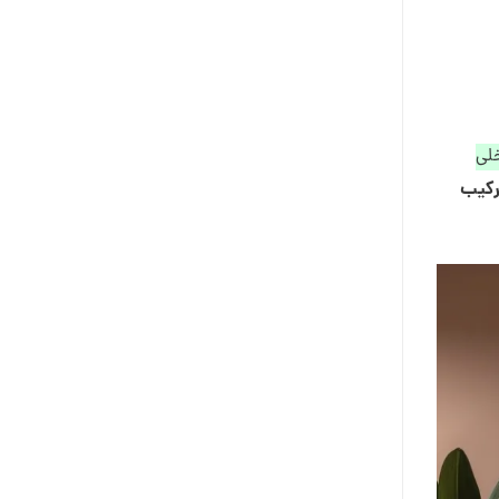
خلی
کیب