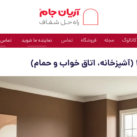
کاتالوگ
مجله
فروشگاه
تماس
نماینده ما شوید
تماس: 009191