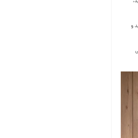
د،
د و
ی