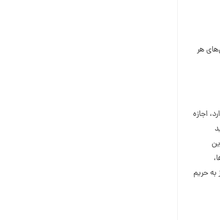
های هر
، اجازه
د
ین
ا،
 به حریم