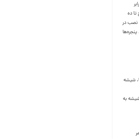
بر
ا ده
ی نصب در
پنجره‌ها
ا، شیشه
شیشه به
ر