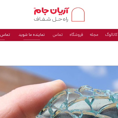
کاتالوگ
مجله
فروشگاه
تماس
نماینده ما شوید
تماس: 009191