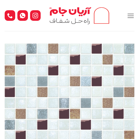
Ski
t
conten