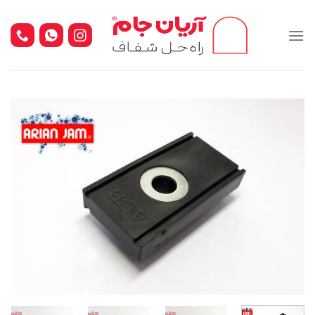
Ski
t
conten