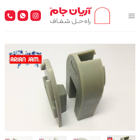
Ski
t
conten