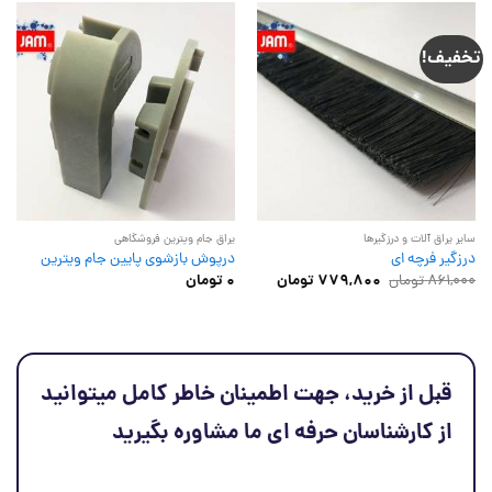
تخفیف!
سایر یراق آلات و درزگیرها
یراق جام ویترین فروشگاهی
درزگیر فرچه ای
درپوش بازشوی پایین جام ویترین
قیمت
قیمت
861,000
تومان
779,800
تومان
0
تومان
اصلی
فعلی
861,000 تومان
779,800 تومان
بود.
است.
قبل از خرید، جهت اطمینان خاطر کامل میتوانید
از کارشناسان حرفه ای ما مشاوره بگیرید